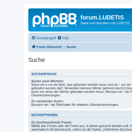
forum.LUDETIS
Spiele und diskutiere mit LUDETIS.
Schnellzugriff
FAQ
Foren-Übersicht
Suche
Suche
SUCHANFRAGE
Suche nach Wörtern:
Setze ein
+
vor ein Wort, das gefunden werden muss und ein
-
vor ein 
gefunden werden darf. Verwende mehrere Wörter getrennt durch
|
inne
wenn nur eines der Wörter gefunden werden muss. Benutze ein * als Pla
Übereinstimmungen.
Zu suchender Autor:
Benutze ein * als Platzhalter für teilweise Übereinstimmungen.
SUCHOPTIONEN
Zu durchsuchende Foren:
Wähle das Forum oder die Foren aus, in denen gesucht werden soll. 
automatisch mit durchsucht, sofern du die Option „Unterforen durchsu