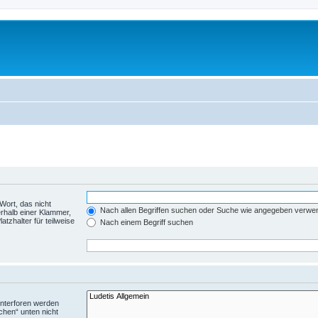
Wort, das nicht
Nach allen Begriffen suchen oder Suche wie angegeben verwe
rhalb einer Klammer,
tzhalter für teilweise
Nach einem Begriff suchen
Unterforen werden
chen“ unten nicht