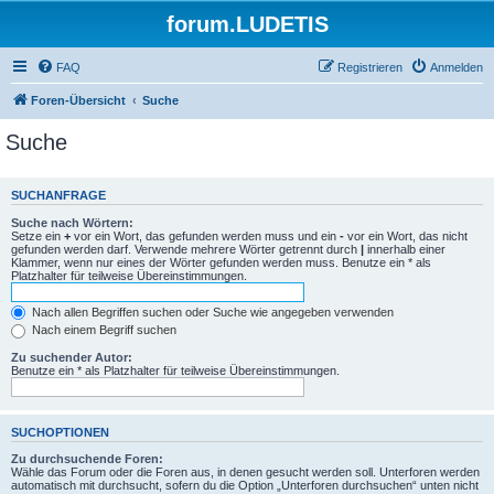
forum.LUDETIS
FAQ
Registrieren
Anmelden
Foren-Übersicht
Suche
Suche
SUCHANFRAGE
Suche nach Wörtern:
Setze ein
+
vor ein Wort, das gefunden werden muss und ein
-
vor ein Wort, das nicht
gefunden werden darf. Verwende mehrere Wörter getrennt durch
|
innerhalb einer
Klammer, wenn nur eines der Wörter gefunden werden muss. Benutze ein * als
Platzhalter für teilweise Übereinstimmungen.
Nach allen Begriffen suchen oder Suche wie angegeben verwenden
Nach einem Begriff suchen
Zu suchender Autor:
Benutze ein * als Platzhalter für teilweise Übereinstimmungen.
SUCHOPTIONEN
Zu durchsuchende Foren:
Wähle das Forum oder die Foren aus, in denen gesucht werden soll. Unterforen werden
automatisch mit durchsucht, sofern du die Option „Unterforen durchsuchen“ unten nicht