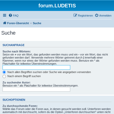
forum.LUDETIS
FAQ
Registrieren
Anmelden
Foren-Übersicht
Suche
Suche
SUCHANFRAGE
Suche nach Wörtern:
Setze ein
+
vor ein Wort, das gefunden werden muss und ein
-
vor ein Wort, das nicht
gefunden werden darf. Verwende mehrere Wörter getrennt durch
|
innerhalb einer
Klammer, wenn nur eines der Wörter gefunden werden muss. Benutze ein * als
Platzhalter für teilweise Übereinstimmungen.
Nach allen Begriffen suchen oder Suche wie angegeben verwenden
Nach einem Begriff suchen
Zu suchender Autor:
Benutze ein * als Platzhalter für teilweise Übereinstimmungen.
SUCHOPTIONEN
Zu durchsuchende Foren:
Wähle das Forum oder die Foren aus, in denen gesucht werden soll. Unterforen werden
automatisch mit durchsucht, sofern du die Option „Unterforen durchsuchen“ unten nicht