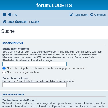
forum.LUDETIS
FAQ
Registrieren
Anmelden
Foren-Übersicht
Suche
Suche
SUCHANFRAGE
Suche nach Wörtern:
Setze ein
+
vor ein Wort, das gefunden werden muss und ein
-
vor ein Wort, das nicht
gefunden werden darf. Verwende mehrere Wörter getrennt durch
|
innerhalb einer
Klammer, wenn nur eines der Wörter gefunden werden muss. Benutze ein * als
Platzhalter für teilweise Übereinstimmungen.
Nach allen Begriffen suchen oder Suche wie angegeben verwenden
Nach einem Begriff suchen
Zu suchender Autor:
Benutze ein * als Platzhalter für teilweise Übereinstimmungen.
SUCHOPTIONEN
Zu durchsuchende Foren:
Wähle das Forum oder die Foren aus, in denen gesucht werden soll. Unterforen werden
automatisch mit durchsucht, sofern du die Option „Unterforen durchsuchen“ unten nicht