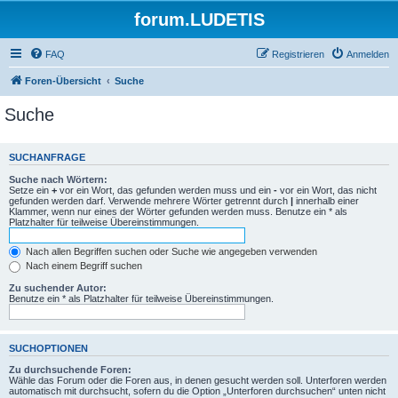
forum.LUDETIS
FAQ
Registrieren
Anmelden
Foren-Übersicht
Suche
Suche
SUCHANFRAGE
Suche nach Wörtern:
Setze ein
+
vor ein Wort, das gefunden werden muss und ein
-
vor ein Wort, das nicht
gefunden werden darf. Verwende mehrere Wörter getrennt durch
|
innerhalb einer
Klammer, wenn nur eines der Wörter gefunden werden muss. Benutze ein * als
Platzhalter für teilweise Übereinstimmungen.
Nach allen Begriffen suchen oder Suche wie angegeben verwenden
Nach einem Begriff suchen
Zu suchender Autor:
Benutze ein * als Platzhalter für teilweise Übereinstimmungen.
SUCHOPTIONEN
Zu durchsuchende Foren:
Wähle das Forum oder die Foren aus, in denen gesucht werden soll. Unterforen werden
automatisch mit durchsucht, sofern du die Option „Unterforen durchsuchen“ unten nicht