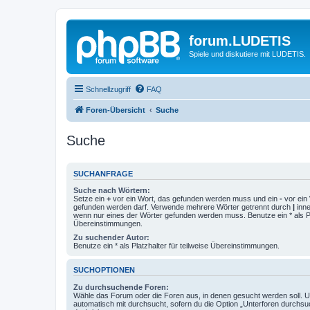
forum.LUDETIS
Spiele und diskutiere mit LUDETIS.
Schnellzugriff
FAQ
Foren-Übersicht
Suche
Suche
SUCHANFRAGE
Suche nach Wörtern:
Setze ein
+
vor ein Wort, das gefunden werden muss und ein
-
vor ein 
gefunden werden darf. Verwende mehrere Wörter getrennt durch
|
inne
wenn nur eines der Wörter gefunden werden muss. Benutze ein * als Pla
Übereinstimmungen.
Zu suchender Autor:
Benutze ein * als Platzhalter für teilweise Übereinstimmungen.
SUCHOPTIONEN
Zu durchsuchende Foren:
Wähle das Forum oder die Foren aus, in denen gesucht werden soll. 
automatisch mit durchsucht, sofern du die Option „Unterforen durchsu