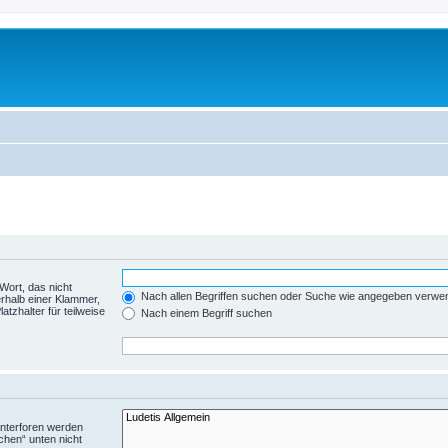
Wort, das nicht
Nach allen Begriffen suchen oder Suche wie angegeben verwe
rhalb einer Klammer,
tzhalter für teilweise
Nach einem Begriff suchen
Unterforen werden
chen“ unten nicht