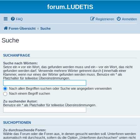
forum.LUDETIS
FAQ
Registrieren
Anmelden
Foren-Übersicht
Suche
Suche
SUCHANFRAGE
Suche nach Wörtern:
Setze ein
+
vor ein Wort, das gefunden werden muss und ein
-
vor ein Wort, das nicht
gefunden werden darf. Verwende mehrere Wörter getrennt durch
|
innerhalb einer
Klammer, wenn nur eines der Wörter gefunden werden muss. Benutze ein * als
Platzhalter für teilweise Übereinstimmungen.
Nach allen Begriffen suchen oder Suche wie angegeben verwenden
Nach einem Begriff suchen
Zu suchender Autor:
Benutze ein * als Platzhalter für teilweise Übereinstimmungen.
SUCHOPTIONEN
Zu durchsuchende Foren:
Wähle das Forum oder die Foren aus, in denen gesucht werden soll. Unterforen werden
automatisch mit durchsucht, sofern du die Option „Unterforen durchsuchen“ unten nicht