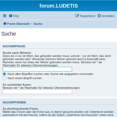
forum.LUDETIS
FAQ
Registrieren
Anmelden
Foren-Übersicht
Suche
Suche
SUCHANFRAGE
Suche nach Wörtern:
Setze ein
+
vor ein Wort, das gefunden werden muss und ein
-
vor ein Wort, das nicht
gefunden werden darf. Verwende mehrere Wörter getrennt durch
|
innerhalb einer
Klammer, wenn nur eines der Wörter gefunden werden muss. Benutze ein * als
Platzhalter für teilweise Übereinstimmungen.
Nach allen Begriffen suchen oder Suche wie angegeben verwenden
Nach einem Begriff suchen
Zu suchender Autor:
Benutze ein * als Platzhalter für teilweise Übereinstimmungen.
SUCHOPTIONEN
Zu durchsuchende Foren:
Wähle das Forum oder die Foren aus, in denen gesucht werden soll. Unterforen werden
automatisch mit durchsucht, sofern du die Option „Unterforen durchsuchen“ unten nicht