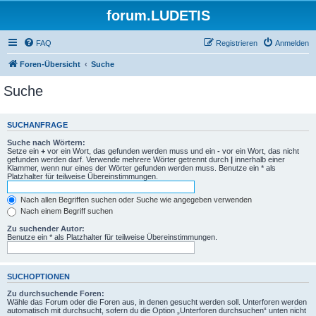
forum.LUDETIS
FAQ
Registrieren
Anmelden
Foren-Übersicht
Suche
Suche
SUCHANFRAGE
Suche nach Wörtern:
Setze ein
+
vor ein Wort, das gefunden werden muss und ein
-
vor ein Wort, das nicht
gefunden werden darf. Verwende mehrere Wörter getrennt durch
|
innerhalb einer
Klammer, wenn nur eines der Wörter gefunden werden muss. Benutze ein * als
Platzhalter für teilweise Übereinstimmungen.
Nach allen Begriffen suchen oder Suche wie angegeben verwenden
Nach einem Begriff suchen
Zu suchender Autor:
Benutze ein * als Platzhalter für teilweise Übereinstimmungen.
SUCHOPTIONEN
Zu durchsuchende Foren:
Wähle das Forum oder die Foren aus, in denen gesucht werden soll. Unterforen werden
automatisch mit durchsucht, sofern du die Option „Unterforen durchsuchen“ unten nicht