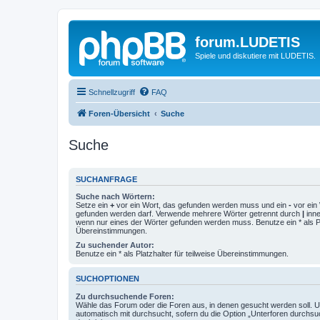
forum.LUDETIS
Spiele und diskutiere mit LUDETIS.
Schnellzugriff
FAQ
Foren-Übersicht
Suche
Suche
SUCHANFRAGE
Suche nach Wörtern:
Setze ein
+
vor ein Wort, das gefunden werden muss und ein
-
vor ein 
gefunden werden darf. Verwende mehrere Wörter getrennt durch
|
inne
wenn nur eines der Wörter gefunden werden muss. Benutze ein * als Pla
Übereinstimmungen.
Zu suchender Autor:
Benutze ein * als Platzhalter für teilweise Übereinstimmungen.
SUCHOPTIONEN
Zu durchsuchende Foren:
Wähle das Forum oder die Foren aus, in denen gesucht werden soll. 
automatisch mit durchsucht, sofern du die Option „Unterforen durchsu