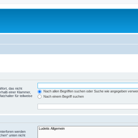
Wort, das nicht
Nach allen Begriffen suchen oder Suche wie angegeben verwe
rhalb einer Klammer,
tzhalter für teilweise
Nach einem Begriff suchen
Unterforen werden
chen“ unten nicht