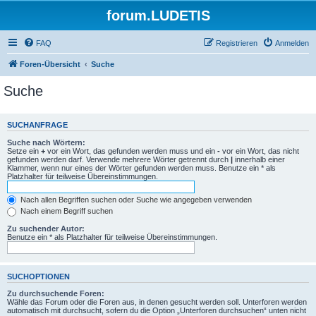
forum.LUDETIS
FAQ
Registrieren
Anmelden
Foren-Übersicht
Suche
Suche
SUCHANFRAGE
Suche nach Wörtern:
Setze ein
+
vor ein Wort, das gefunden werden muss und ein
-
vor ein Wort, das nicht
gefunden werden darf. Verwende mehrere Wörter getrennt durch
|
innerhalb einer
Klammer, wenn nur eines der Wörter gefunden werden muss. Benutze ein * als
Platzhalter für teilweise Übereinstimmungen.
Nach allen Begriffen suchen oder Suche wie angegeben verwenden
Nach einem Begriff suchen
Zu suchender Autor:
Benutze ein * als Platzhalter für teilweise Übereinstimmungen.
SUCHOPTIONEN
Zu durchsuchende Foren:
Wähle das Forum oder die Foren aus, in denen gesucht werden soll. Unterforen werden
automatisch mit durchsucht, sofern du die Option „Unterforen durchsuchen“ unten nicht