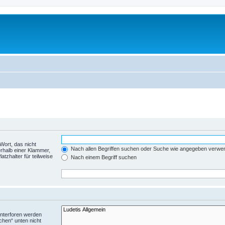
Wort, das nicht
Nach allen Begriffen suchen oder Suche wie angegeben verwe
rhalb einer Klammer,
tzhalter für teilweise
Nach einem Begriff suchen
Unterforen werden
chen“ unten nicht