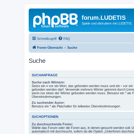
forum.LUDETIS
Spiele und diskutiere mit LUDETIS.
Schnellzugriff
FAQ
Foren-Übersicht
Suche
Suche
SUCHANFRAGE
Suche nach Wörtern:
Setze ein
+
vor ein Wort, das gefunden werden muss und ein
-
vor ein 
gefunden werden darf. Verwende mehrere Wörter getrennt durch
|
inne
wenn nur eines der Wörter gefunden werden muss. Benutze ein * als Pla
Übereinstimmungen.
Zu suchender Autor:
Benutze ein * als Platzhalter für teilweise Übereinstimmungen.
SUCHOPTIONEN
Zu durchsuchende Foren:
Wähle das Forum oder die Foren aus, in denen gesucht werden soll. 
automatisch mit durchsucht, sofern du die Option „Unterforen durchsu