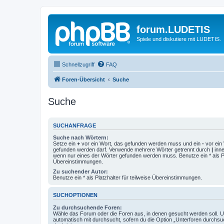
forum.LUDETIS
Spiele und diskutiere mit LUDETIS.
Schnellzugriff
FAQ
Foren-Übersicht
Suche
Suche
SUCHANFRAGE
Suche nach Wörtern:
Setze ein
+
vor ein Wort, das gefunden werden muss und ein
-
vor ein 
gefunden werden darf. Verwende mehrere Wörter getrennt durch
|
inne
wenn nur eines der Wörter gefunden werden muss. Benutze ein * als Pla
Übereinstimmungen.
Zu suchender Autor:
Benutze ein * als Platzhalter für teilweise Übereinstimmungen.
SUCHOPTIONEN
Zu durchsuchende Foren:
Wähle das Forum oder die Foren aus, in denen gesucht werden soll. 
automatisch mit durchsucht, sofern du die Option „Unterforen durchsu