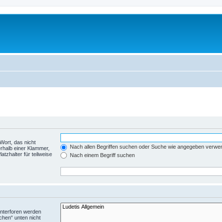
Wort, das nicht
Nach allen Begriffen suchen oder Suche wie angegeben verwe
rhalb einer Klammer,
tzhalter für teilweise
Nach einem Begriff suchen
Unterforen werden
chen“ unten nicht