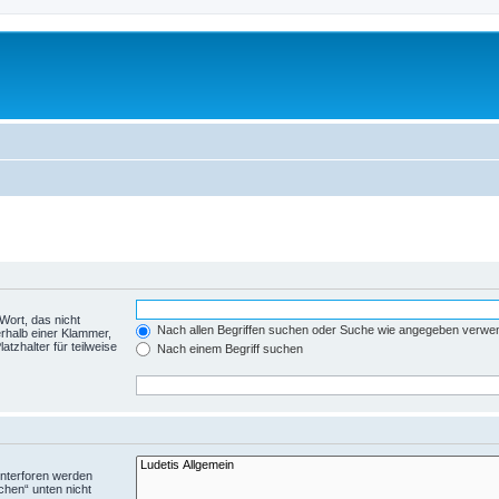
Wort, das nicht
Nach allen Begriffen suchen oder Suche wie angegeben verwe
rhalb einer Klammer,
tzhalter für teilweise
Nach einem Begriff suchen
Unterforen werden
chen“ unten nicht