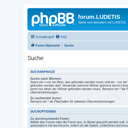
forum.LUDETIS
Spiele und diskutiere mit LUDETIS.
Schnellzugriff
FAQ
Foren-Übersicht
Suche
Suche
SUCHANFRAGE
Suche nach Wörtern:
Setze ein
+
vor ein Wort, das gefunden werden muss und ein
-
vor ein 
gefunden werden darf. Verwende mehrere Wörter getrennt durch
|
inne
wenn nur eines der Wörter gefunden werden muss. Benutze ein * als Pla
Übereinstimmungen.
Zu suchender Autor:
Benutze ein * als Platzhalter für teilweise Übereinstimmungen.
SUCHOPTIONEN
Zu durchsuchende Foren:
Wähle das Forum oder die Foren aus, in denen gesucht werden soll. 
automatisch mit durchsucht, sofern du die Option „Unterforen durchsu