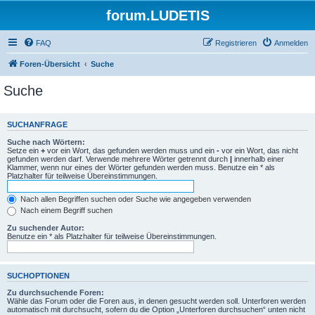
forum.LUDETIS
FAQ
Registrieren
Anmelden
Foren-Übersicht
Suche
Suche
SUCHANFRAGE
Suche nach Wörtern:
Setze ein
+
vor ein Wort, das gefunden werden muss und ein
-
vor ein Wort, das nicht
gefunden werden darf. Verwende mehrere Wörter getrennt durch
|
innerhalb einer
Klammer, wenn nur eines der Wörter gefunden werden muss. Benutze ein * als
Platzhalter für teilweise Übereinstimmungen.
Nach allen Begriffen suchen oder Suche wie angegeben verwenden
Nach einem Begriff suchen
Zu suchender Autor:
Benutze ein * als Platzhalter für teilweise Übereinstimmungen.
SUCHOPTIONEN
Zu durchsuchende Foren:
Wähle das Forum oder die Foren aus, in denen gesucht werden soll. Unterforen werden
automatisch mit durchsucht, sofern du die Option „Unterforen durchsuchen“ unten nicht