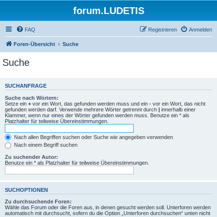
forum.LUDETIS
FAQ
Registrieren
Anmelden
Foren-Übersicht
Suche
Suche
SUCHANFRAGE
Suche nach Wörtern:
Setze ein
+
vor ein Wort, das gefunden werden muss und ein
-
vor ein Wort, das nicht
gefunden werden darf. Verwende mehrere Wörter getrennt durch
|
innerhalb einer
Klammer, wenn nur eines der Wörter gefunden werden muss. Benutze ein * als
Platzhalter für teilweise Übereinstimmungen.
Nach allen Begriffen suchen oder Suche wie angegeben verwenden
Nach einem Begriff suchen
Zu suchender Autor:
Benutze ein * als Platzhalter für teilweise Übereinstimmungen.
SUCHOPTIONEN
Zu durchsuchende Foren:
Wähle das Forum oder die Foren aus, in denen gesucht werden soll. Unterforen werden
automatisch mit durchsucht, sofern du die Option „Unterforen durchsuchen“ unten nicht