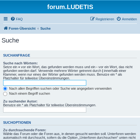
forum.LUDETIS
FAQ
Registrieren
Anmelden
Foren-Übersicht
Suche
Suche
SUCHANFRAGE
Suche nach Wörtern:
Setze ein
+
vor ein Wort, das gefunden werden muss und ein
-
vor ein Wort, das nicht
gefunden werden darf. Verwende mehrere Wörter getrennt durch
|
innerhalb einer
Klammer, wenn nur eines der Wörter gefunden werden muss. Benutze ein * als
Platzhalter für teilweise Übereinstimmungen.
Nach allen Begriffen suchen oder Suche wie angegeben verwenden
Nach einem Begriff suchen
Zu suchender Autor:
Benutze ein * als Platzhalter für teilweise Übereinstimmungen.
SUCHOPTIONEN
Zu durchsuchende Foren:
Wähle das Forum oder die Foren aus, in denen gesucht werden soll. Unterforen werden
automatisch mit durchsucht, sofern du die Option „Unterforen durchsuchen“ unten nicht