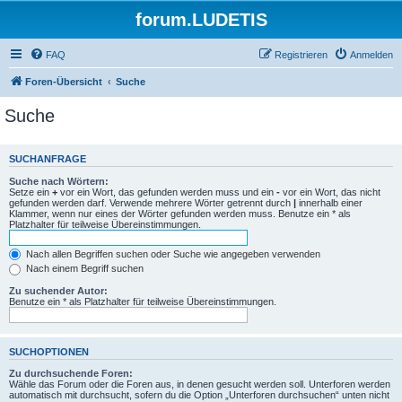
forum.LUDETIS
FAQ
Registrieren
Anmelden
Foren-Übersicht
Suche
Suche
SUCHANFRAGE
Suche nach Wörtern:
Setze ein
+
vor ein Wort, das gefunden werden muss und ein
-
vor ein Wort, das nicht
gefunden werden darf. Verwende mehrere Wörter getrennt durch
|
innerhalb einer
Klammer, wenn nur eines der Wörter gefunden werden muss. Benutze ein * als
Platzhalter für teilweise Übereinstimmungen.
Nach allen Begriffen suchen oder Suche wie angegeben verwenden
Nach einem Begriff suchen
Zu suchender Autor:
Benutze ein * als Platzhalter für teilweise Übereinstimmungen.
SUCHOPTIONEN
Zu durchsuchende Foren:
Wähle das Forum oder die Foren aus, in denen gesucht werden soll. Unterforen werden
automatisch mit durchsucht, sofern du die Option „Unterforen durchsuchen“ unten nicht