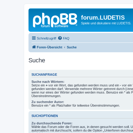
forum.LUDETIS
Spiele und diskutiere mit LUDETIS.
Schnellzugriff
FAQ
Foren-Übersicht
Suche
Suche
SUCHANFRAGE
Suche nach Wörtern:
Setze ein
+
vor ein Wort, das gefunden werden muss und ein
-
vor ein 
gefunden werden darf. Verwende mehrere Wörter getrennt durch
|
inne
wenn nur eines der Wörter gefunden werden muss. Benutze ein * als Pla
Übereinstimmungen.
Zu suchender Autor:
Benutze ein * als Platzhalter für teilweise Übereinstimmungen.
SUCHOPTIONEN
Zu durchsuchende Foren:
Wähle das Forum oder die Foren aus, in denen gesucht werden soll. 
automatisch mit durchsucht, sofern du die Option „Unterforen durchsu