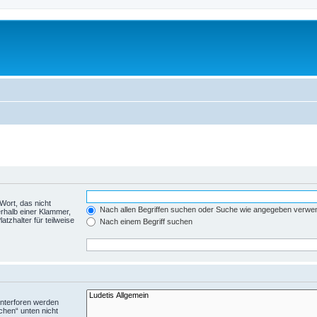
Wort, das nicht
Nach allen Begriffen suchen oder Suche wie angegeben verwe
rhalb einer Klammer,
tzhalter für teilweise
Nach einem Begriff suchen
Unterforen werden
chen“ unten nicht