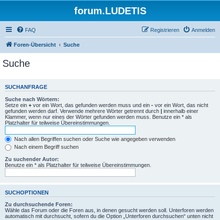
forum.LUDETIS
FAQ
Registrieren
Anmelden
Foren-Übersicht
Suche
Suche
SUCHANFRAGE
Suche nach Wörtern:
Setze ein
+
vor ein Wort, das gefunden werden muss und ein
-
vor ein Wort, das nicht
gefunden werden darf. Verwende mehrere Wörter getrennt durch
|
innerhalb einer
Klammer, wenn nur eines der Wörter gefunden werden muss. Benutze ein * als
Platzhalter für teilweise Übereinstimmungen.
Nach allen Begriffen suchen oder Suche wie angegeben verwenden
Nach einem Begriff suchen
Zu suchender Autor:
Benutze ein * als Platzhalter für teilweise Übereinstimmungen.
SUCHOPTIONEN
Zu durchsuchende Foren:
Wähle das Forum oder die Foren aus, in denen gesucht werden soll. Unterforen werden
automatisch mit durchsucht, sofern du die Option „Unterforen durchsuchen“ unten nicht