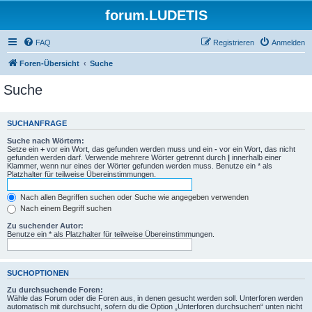
forum.LUDETIS
FAQ
Registrieren
Anmelden
Foren-Übersicht
Suche
Suche
SUCHANFRAGE
Suche nach Wörtern:
Setze ein
+
vor ein Wort, das gefunden werden muss und ein
-
vor ein Wort, das nicht
gefunden werden darf. Verwende mehrere Wörter getrennt durch
|
innerhalb einer
Klammer, wenn nur eines der Wörter gefunden werden muss. Benutze ein * als
Platzhalter für teilweise Übereinstimmungen.
Nach allen Begriffen suchen oder Suche wie angegeben verwenden
Nach einem Begriff suchen
Zu suchender Autor:
Benutze ein * als Platzhalter für teilweise Übereinstimmungen.
SUCHOPTIONEN
Zu durchsuchende Foren:
Wähle das Forum oder die Foren aus, in denen gesucht werden soll. Unterforen werden
automatisch mit durchsucht, sofern du die Option „Unterforen durchsuchen“ unten nicht