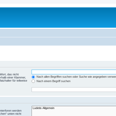
Wort, das nicht
Nach allen Begriffen suchen oder Suche wie angegeben verwe
rhalb einer Klammer,
tzhalter für teilweise
Nach einem Begriff suchen
Unterforen werden
chen“ unten nicht