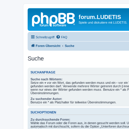
forum.LUDETIS
Spiele und diskutiere mit LUDETIS.
Schnellzugriff
FAQ
Foren-Übersicht
Suche
Suche
SUCHANFRAGE
Suche nach Wörtern:
Setze ein
+
vor ein Wort, das gefunden werden muss und ein
-
vor ein 
gefunden werden darf. Verwende mehrere Wörter getrennt durch
|
inne
wenn nur eines der Wörter gefunden werden muss. Benutze ein * als Pla
Übereinstimmungen.
Zu suchender Autor:
Benutze ein * als Platzhalter für teilweise Übereinstimmungen.
SUCHOPTIONEN
Zu durchsuchende Foren:
Wähle das Forum oder die Foren aus, in denen gesucht werden soll. 
automatisch mit durchsucht, sofern du die Option „Unterforen durchsu