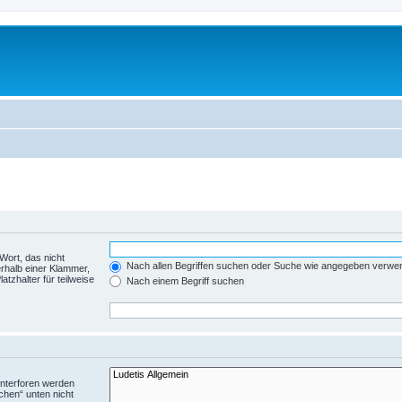
Wort, das nicht
Nach allen Begriffen suchen oder Suche wie angegeben verwe
rhalb einer Klammer,
tzhalter für teilweise
Nach einem Begriff suchen
Unterforen werden
chen“ unten nicht