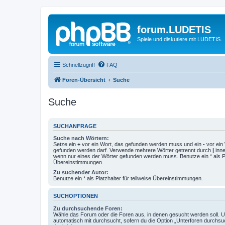
forum.LUDETIS
Spiele und diskutiere mit LUDETIS.
Schnellzugriff
FAQ
Foren-Übersicht
Suche
Suche
SUCHANFRAGE
Suche nach Wörtern:
Setze ein
+
vor ein Wort, das gefunden werden muss und ein
-
vor ein 
gefunden werden darf. Verwende mehrere Wörter getrennt durch
|
inne
wenn nur eines der Wörter gefunden werden muss. Benutze ein * als Pla
Übereinstimmungen.
Zu suchender Autor:
Benutze ein * als Platzhalter für teilweise Übereinstimmungen.
SUCHOPTIONEN
Zu durchsuchende Foren:
Wähle das Forum oder die Foren aus, in denen gesucht werden soll. 
automatisch mit durchsucht, sofern du die Option „Unterforen durchsu