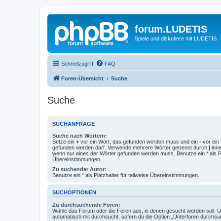
forum.LUDETIS
Spiele und diskutiere mit LUDETIS.
Schnellzugriff
FAQ
Foren-Übersicht
Suche
Suche
SUCHANFRAGE
Suche nach Wörtern:
Setze ein
+
vor ein Wort, das gefunden werden muss und ein
-
vor ein 
gefunden werden darf. Verwende mehrere Wörter getrennt durch
|
inne
wenn nur eines der Wörter gefunden werden muss. Benutze ein * als Pla
Übereinstimmungen.
Zu suchender Autor:
Benutze ein * als Platzhalter für teilweise Übereinstimmungen.
SUCHOPTIONEN
Zu durchsuchende Foren:
Wähle das Forum oder die Foren aus, in denen gesucht werden soll. 
automatisch mit durchsucht, sofern du die Option „Unterforen durchsu