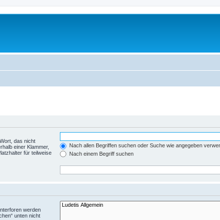
Wort, das nicht
Nach allen Begriffen suchen oder Suche wie angegeben verwe
rhalb einer Klammer,
tzhalter für teilweise
Nach einem Begriff suchen
Unterforen werden
chen“ unten nicht