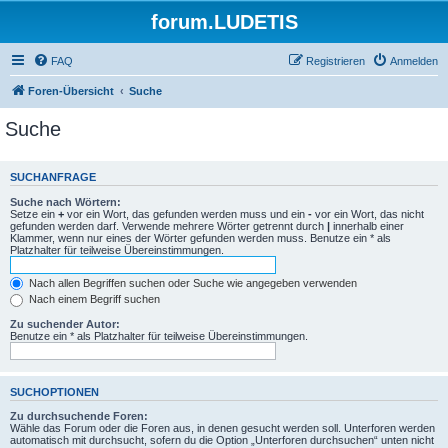
forum.LUDETIS
FAQ
Registrieren
Anmelden
Foren-Übersicht
Suche
Suche
SUCHANFRAGE
Suche nach Wörtern:
Setze ein
+
vor ein Wort, das gefunden werden muss und ein
-
vor ein Wort, das nicht
gefunden werden darf. Verwende mehrere Wörter getrennt durch
|
innerhalb einer
Klammer, wenn nur eines der Wörter gefunden werden muss. Benutze ein * als
Platzhalter für teilweise Übereinstimmungen.
Nach allen Begriffen suchen oder Suche wie angegeben verwenden
Nach einem Begriff suchen
Zu suchender Autor:
Benutze ein * als Platzhalter für teilweise Übereinstimmungen.
SUCHOPTIONEN
Zu durchsuchende Foren:
Wähle das Forum oder die Foren aus, in denen gesucht werden soll. Unterforen werden
automatisch mit durchsucht, sofern du die Option „Unterforen durchsuchen“ unten nicht