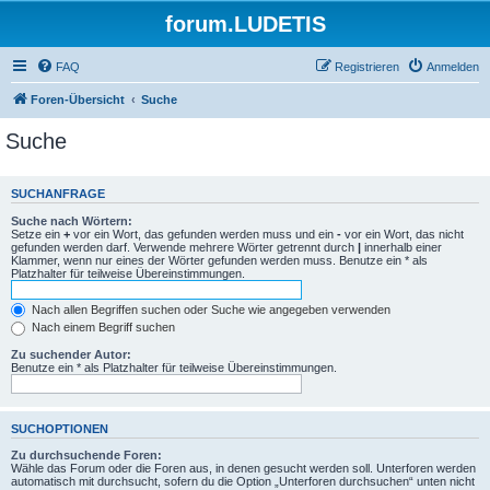
forum.LUDETIS
FAQ
Registrieren
Anmelden
Foren-Übersicht
Suche
Suche
SUCHANFRAGE
Suche nach Wörtern:
Setze ein
+
vor ein Wort, das gefunden werden muss und ein
-
vor ein Wort, das nicht
gefunden werden darf. Verwende mehrere Wörter getrennt durch
|
innerhalb einer
Klammer, wenn nur eines der Wörter gefunden werden muss. Benutze ein * als
Platzhalter für teilweise Übereinstimmungen.
Nach allen Begriffen suchen oder Suche wie angegeben verwenden
Nach einem Begriff suchen
Zu suchender Autor:
Benutze ein * als Platzhalter für teilweise Übereinstimmungen.
SUCHOPTIONEN
Zu durchsuchende Foren:
Wähle das Forum oder die Foren aus, in denen gesucht werden soll. Unterforen werden
automatisch mit durchsucht, sofern du die Option „Unterforen durchsuchen“ unten nicht