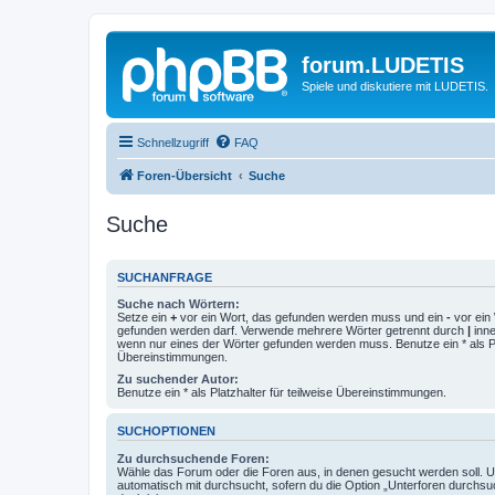
forum.LUDETIS
Spiele und diskutiere mit LUDETIS.
Schnellzugriff
FAQ
Foren-Übersicht
Suche
Suche
SUCHANFRAGE
Suche nach Wörtern:
Setze ein
+
vor ein Wort, das gefunden werden muss und ein
-
vor ein 
gefunden werden darf. Verwende mehrere Wörter getrennt durch
|
inne
wenn nur eines der Wörter gefunden werden muss. Benutze ein * als Pla
Übereinstimmungen.
Zu suchender Autor:
Benutze ein * als Platzhalter für teilweise Übereinstimmungen.
SUCHOPTIONEN
Zu durchsuchende Foren:
Wähle das Forum oder die Foren aus, in denen gesucht werden soll. 
automatisch mit durchsucht, sofern du die Option „Unterforen durchsu