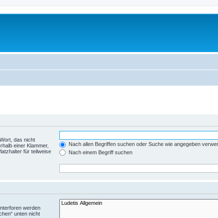
Wort, das nicht
Nach allen Begriffen suchen oder Suche wie angegeben verwe
rhalb einer Klammer,
tzhalter für teilweise
Nach einem Begriff suchen
Unterforen werden
chen“ unten nicht