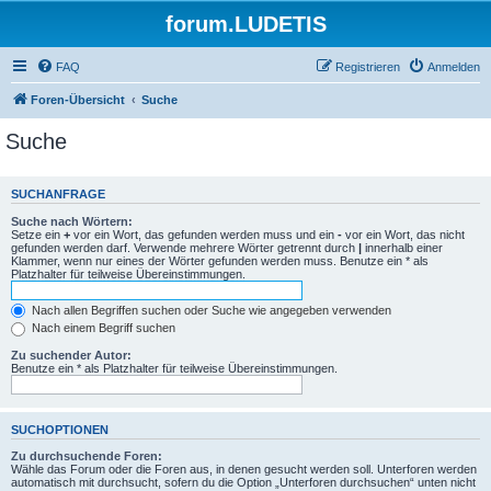
forum.LUDETIS
FAQ
Registrieren
Anmelden
Foren-Übersicht
Suche
Suche
SUCHANFRAGE
Suche nach Wörtern:
Setze ein
+
vor ein Wort, das gefunden werden muss und ein
-
vor ein Wort, das nicht
gefunden werden darf. Verwende mehrere Wörter getrennt durch
|
innerhalb einer
Klammer, wenn nur eines der Wörter gefunden werden muss. Benutze ein * als
Platzhalter für teilweise Übereinstimmungen.
Nach allen Begriffen suchen oder Suche wie angegeben verwenden
Nach einem Begriff suchen
Zu suchender Autor:
Benutze ein * als Platzhalter für teilweise Übereinstimmungen.
SUCHOPTIONEN
Zu durchsuchende Foren:
Wähle das Forum oder die Foren aus, in denen gesucht werden soll. Unterforen werden
automatisch mit durchsucht, sofern du die Option „Unterforen durchsuchen“ unten nicht