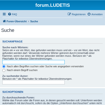
forum.LUDETIS
FAQ
Registrieren
Anmelden
Foren-Übersicht
Suche
Suche
SUCHANFRAGE
Suche nach Wörtern:
Setze ein
+
vor ein Wort, das gefunden werden muss und ein
-
vor ein Wort, das nicht
gefunden werden darf. Verwende mehrere Wörter getrennt durch
|
innerhalb einer
Klammer, wenn nur eines der Wörter gefunden werden muss. Benutze ein * als
Platzhalter für teilweise Übereinstimmungen.
Nach allen Begriffen suchen oder Suche wie angegeben verwenden
Nach einem Begriff suchen
Zu suchender Autor:
Benutze ein * als Platzhalter für teilweise Übereinstimmungen.
SUCHOPTIONEN
Zu durchsuchende Foren:
Wähle das Forum oder die Foren aus, in denen gesucht werden soll. Unterforen werden
automatisch mit durchsucht, sofern du die Option „Unterforen durchsuchen“ unten nicht