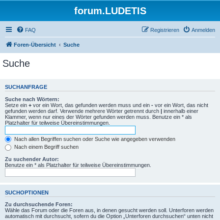
forum.LUDETIS
FAQ
Registrieren
Anmelden
Foren-Übersicht
Suche
Suche
SUCHANFRAGE
Suche nach Wörtern:
Setze ein
+
vor ein Wort, das gefunden werden muss und ein
-
vor ein Wort, das nicht
gefunden werden darf. Verwende mehrere Wörter getrennt durch
|
innerhalb einer
Klammer, wenn nur eines der Wörter gefunden werden muss. Benutze ein * als
Platzhalter für teilweise Übereinstimmungen.
Nach allen Begriffen suchen oder Suche wie angegeben verwenden
Nach einem Begriff suchen
Zu suchender Autor:
Benutze ein * als Platzhalter für teilweise Übereinstimmungen.
SUCHOPTIONEN
Zu durchsuchende Foren:
Wähle das Forum oder die Foren aus, in denen gesucht werden soll. Unterforen werden
automatisch mit durchsucht, sofern du die Option „Unterforen durchsuchen“ unten nicht