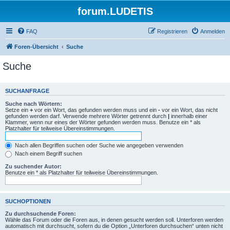
forum.LUDETIS
FAQ
Registrieren
Anmelden
Foren-Übersicht
Suche
Suche
SUCHANFRAGE
Suche nach Wörtern:
Setze ein
+
vor ein Wort, das gefunden werden muss und ein
-
vor ein Wort, das nicht
gefunden werden darf. Verwende mehrere Wörter getrennt durch
|
innerhalb einer
Klammer, wenn nur eines der Wörter gefunden werden muss. Benutze ein * als
Platzhalter für teilweise Übereinstimmungen.
Nach allen Begriffen suchen oder Suche wie angegeben verwenden
Nach einem Begriff suchen
Zu suchender Autor:
Benutze ein * als Platzhalter für teilweise Übereinstimmungen.
SUCHOPTIONEN
Zu durchsuchende Foren:
Wähle das Forum oder die Foren aus, in denen gesucht werden soll. Unterforen werden
automatisch mit durchsucht, sofern du die Option „Unterforen durchsuchen“ unten nicht