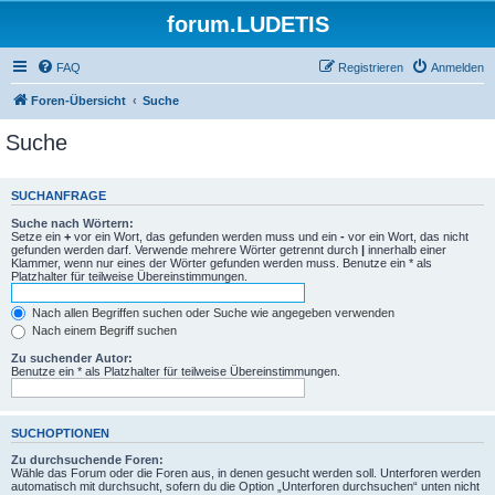
forum.LUDETIS
FAQ
Registrieren
Anmelden
Foren-Übersicht
Suche
Suche
SUCHANFRAGE
Suche nach Wörtern:
Setze ein
+
vor ein Wort, das gefunden werden muss und ein
-
vor ein Wort, das nicht
gefunden werden darf. Verwende mehrere Wörter getrennt durch
|
innerhalb einer
Klammer, wenn nur eines der Wörter gefunden werden muss. Benutze ein * als
Platzhalter für teilweise Übereinstimmungen.
Nach allen Begriffen suchen oder Suche wie angegeben verwenden
Nach einem Begriff suchen
Zu suchender Autor:
Benutze ein * als Platzhalter für teilweise Übereinstimmungen.
SUCHOPTIONEN
Zu durchsuchende Foren:
Wähle das Forum oder die Foren aus, in denen gesucht werden soll. Unterforen werden
automatisch mit durchsucht, sofern du die Option „Unterforen durchsuchen“ unten nicht