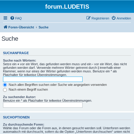
forum.LUDETIS
FAQ
Registrieren
Anmelden
Foren-Übersicht
Suche
Suche
SUCHANFRAGE
Suche nach Wörtern:
Setze ein
+
vor ein Wort, das gefunden werden muss und ein
-
vor ein Wort, das nicht
gefunden werden darf. Verwende mehrere Wörter getrennt durch
|
innerhalb einer
Klammer, wenn nur eines der Wörter gefunden werden muss. Benutze ein * als
Platzhalter für teilweise Übereinstimmungen.
Nach allen Begriffen suchen oder Suche wie angegeben verwenden
Nach einem Begriff suchen
Zu suchender Autor:
Benutze ein * als Platzhalter für teilweise Übereinstimmungen.
SUCHOPTIONEN
Zu durchsuchende Foren:
Wähle das Forum oder die Foren aus, in denen gesucht werden soll. Unterforen werden
automatisch mit durchsucht, sofern du die Option „Unterforen durchsuchen“ unten nicht