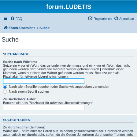
forum.LUDETIS
FAQ
Registrieren
Anmelden
Foren-Übersicht
Suche
Suche
SUCHANFRAGE
Suche nach Wörtern:
Setze ein
+
vor ein Wort, das gefunden werden muss und ein
-
vor ein Wort, das nicht
gefunden werden darf. Verwende mehrere Wörter getrennt durch
|
innerhalb einer
Klammer, wenn nur eines der Wörter gefunden werden muss. Benutze ein * als
Platzhalter für teilweise Übereinstimmungen.
Nach allen Begriffen suchen oder Suche wie angegeben verwenden
Nach einem Begriff suchen
Zu suchender Autor:
Benutze ein * als Platzhalter für teilweise Übereinstimmungen.
SUCHOPTIONEN
Zu durchsuchende Foren:
Wähle das Forum oder die Foren aus, in denen gesucht werden soll. Unterforen werden
automatisch mit durchsucht, sofern du die Option „Unterforen durchsuchen“ unten nicht