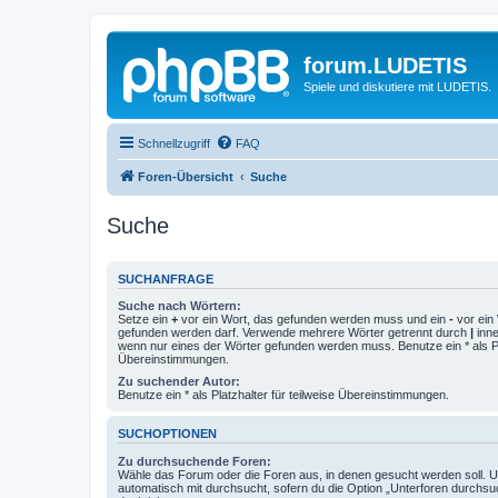
forum.LUDETIS
Spiele und diskutiere mit LUDETIS.
Schnellzugriff
FAQ
Foren-Übersicht
Suche
Suche
SUCHANFRAGE
Suche nach Wörtern:
Setze ein
+
vor ein Wort, das gefunden werden muss und ein
-
vor ein 
gefunden werden darf. Verwende mehrere Wörter getrennt durch
|
inne
wenn nur eines der Wörter gefunden werden muss. Benutze ein * als Pla
Übereinstimmungen.
Zu suchender Autor:
Benutze ein * als Platzhalter für teilweise Übereinstimmungen.
SUCHOPTIONEN
Zu durchsuchende Foren:
Wähle das Forum oder die Foren aus, in denen gesucht werden soll. 
automatisch mit durchsucht, sofern du die Option „Unterforen durchsu