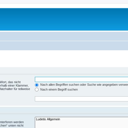
Wort, das nicht
Nach allen Begriffen suchen oder Suche wie angegeben verwe
rhalb einer Klammer,
tzhalter für teilweise
Nach einem Begriff suchen
Unterforen werden
chen“ unten nicht