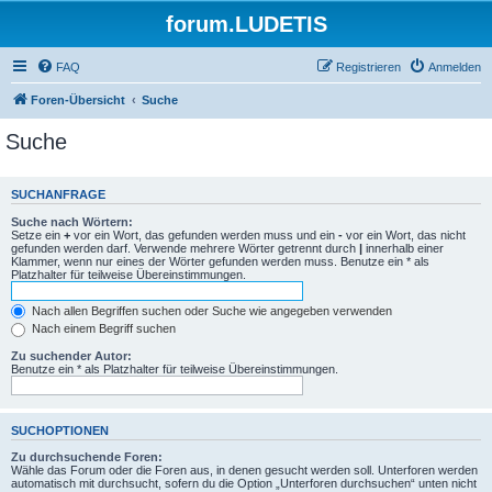
forum.LUDETIS
FAQ
Registrieren
Anmelden
Foren-Übersicht
Suche
Suche
SUCHANFRAGE
Suche nach Wörtern:
Setze ein
+
vor ein Wort, das gefunden werden muss und ein
-
vor ein Wort, das nicht
gefunden werden darf. Verwende mehrere Wörter getrennt durch
|
innerhalb einer
Klammer, wenn nur eines der Wörter gefunden werden muss. Benutze ein * als
Platzhalter für teilweise Übereinstimmungen.
Nach allen Begriffen suchen oder Suche wie angegeben verwenden
Nach einem Begriff suchen
Zu suchender Autor:
Benutze ein * als Platzhalter für teilweise Übereinstimmungen.
SUCHOPTIONEN
Zu durchsuchende Foren:
Wähle das Forum oder die Foren aus, in denen gesucht werden soll. Unterforen werden
automatisch mit durchsucht, sofern du die Option „Unterforen durchsuchen“ unten nicht