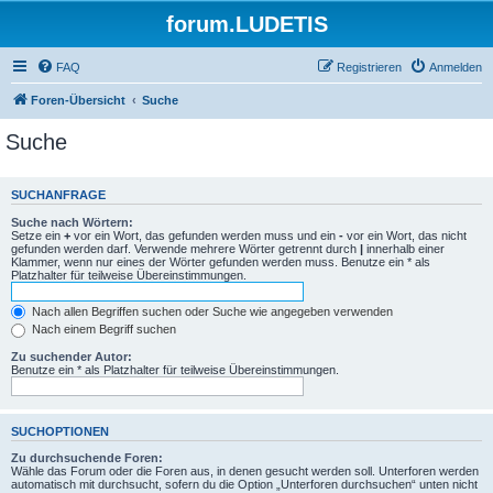
forum.LUDETIS
FAQ
Registrieren
Anmelden
Foren-Übersicht
Suche
Suche
SUCHANFRAGE
Suche nach Wörtern:
Setze ein
+
vor ein Wort, das gefunden werden muss und ein
-
vor ein Wort, das nicht
gefunden werden darf. Verwende mehrere Wörter getrennt durch
|
innerhalb einer
Klammer, wenn nur eines der Wörter gefunden werden muss. Benutze ein * als
Platzhalter für teilweise Übereinstimmungen.
Nach allen Begriffen suchen oder Suche wie angegeben verwenden
Nach einem Begriff suchen
Zu suchender Autor:
Benutze ein * als Platzhalter für teilweise Übereinstimmungen.
SUCHOPTIONEN
Zu durchsuchende Foren:
Wähle das Forum oder die Foren aus, in denen gesucht werden soll. Unterforen werden
automatisch mit durchsucht, sofern du die Option „Unterforen durchsuchen“ unten nicht