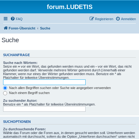
forum.LUDETIS
FAQ
Registrieren
Anmelden
Foren-Übersicht
Suche
Suche
SUCHANFRAGE
Suche nach Wörtern:
Setze ein
+
vor ein Wort, das gefunden werden muss und ein
-
vor ein Wort, das nicht
gefunden werden darf. Verwende mehrere Wörter getrennt durch
|
innerhalb einer
Klammer, wenn nur eines der Wörter gefunden werden muss. Benutze ein * als
Platzhalter für teilweise Übereinstimmungen.
Nach allen Begriffen suchen oder Suche wie angegeben verwenden
Nach einem Begriff suchen
Zu suchender Autor:
Benutze ein * als Platzhalter für teilweise Übereinstimmungen.
SUCHOPTIONEN
Zu durchsuchende Foren:
Wähle das Forum oder die Foren aus, in denen gesucht werden soll. Unterforen werden
automatisch mit durchsucht, sofern du die Option „Unterforen durchsuchen“ unten nicht