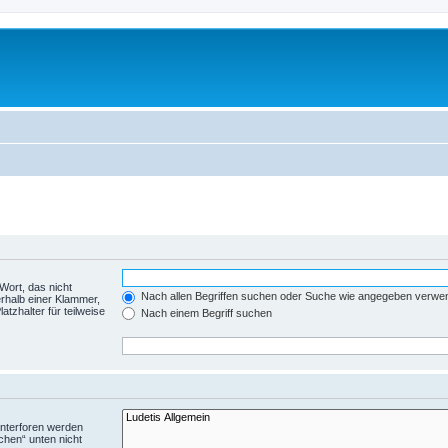
Wort, das nicht
Nach allen Begriffen suchen oder Suche wie angegeben verwe
rhalb einer Klammer,
tzhalter für teilweise
Nach einem Begriff suchen
Unterforen werden
chen“ unten nicht