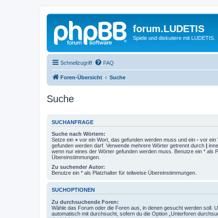
forum.LUDETIS
Spiele und diskutiere mit LUDETIS.
Schnellzugriff
FAQ
Foren-Übersicht
Suche
Suche
SUCHANFRAGE
Suche nach Wörtern:
Setze ein
+
vor ein Wort, das gefunden werden muss und ein
-
vor ein 
gefunden werden darf. Verwende mehrere Wörter getrennt durch
|
inne
wenn nur eines der Wörter gefunden werden muss. Benutze ein * als Pla
Übereinstimmungen.
Zu suchender Autor:
Benutze ein * als Platzhalter für teilweise Übereinstimmungen.
SUCHOPTIONEN
Zu durchsuchende Foren:
Wähle das Forum oder die Foren aus, in denen gesucht werden soll. 
automatisch mit durchsucht, sofern du die Option „Unterforen durchsu