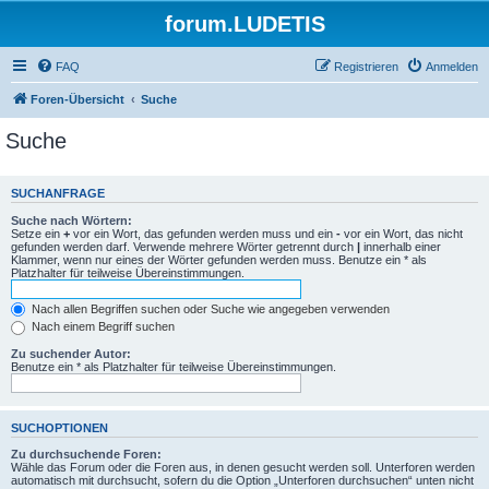
forum.LUDETIS
FAQ
Registrieren
Anmelden
Foren-Übersicht
Suche
Suche
SUCHANFRAGE
Suche nach Wörtern:
Setze ein
+
vor ein Wort, das gefunden werden muss und ein
-
vor ein Wort, das nicht
gefunden werden darf. Verwende mehrere Wörter getrennt durch
|
innerhalb einer
Klammer, wenn nur eines der Wörter gefunden werden muss. Benutze ein * als
Platzhalter für teilweise Übereinstimmungen.
Nach allen Begriffen suchen oder Suche wie angegeben verwenden
Nach einem Begriff suchen
Zu suchender Autor:
Benutze ein * als Platzhalter für teilweise Übereinstimmungen.
SUCHOPTIONEN
Zu durchsuchende Foren:
Wähle das Forum oder die Foren aus, in denen gesucht werden soll. Unterforen werden
automatisch mit durchsucht, sofern du die Option „Unterforen durchsuchen“ unten nicht