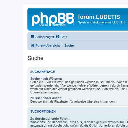
forum.LUDETIS
Spiele und diskutiere mit LUDETIS.
Schnellzugriff
FAQ
Foren-Übersicht
Suche
Suche
SUCHANFRAGE
Suche nach Wörtern:
Setze ein
+
vor ein Wort, das gefunden werden muss und ein
-
vor ein 
gefunden werden darf. Verwende mehrere Wörter getrennt durch
|
inne
wenn nur eines der Wörter gefunden werden muss. Benutze ein * als Pla
Übereinstimmungen.
Zu suchender Autor:
Benutze ein * als Platzhalter für teilweise Übereinstimmungen.
SUCHOPTIONEN
Zu durchsuchende Foren:
Wähle das Forum oder die Foren aus, in denen gesucht werden soll. 
automatisch mit durchsucht, sofern du die Option „Unterforen durchsu