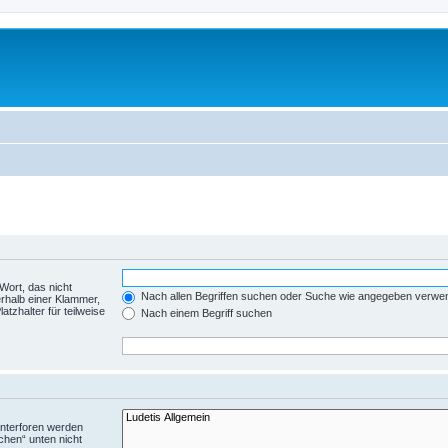
Wort, das nicht
Nach allen Begriffen suchen oder Suche wie angegeben verwe
rhalb einer Klammer,
tzhalter für teilweise
Nach einem Begriff suchen
Unterforen werden
chen“ unten nicht