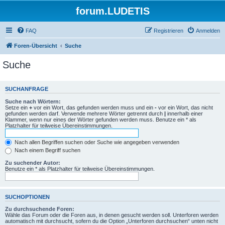
forum.LUDETIS
FAQ
Registrieren
Anmelden
Foren-Übersicht
Suche
Suche
SUCHANFRAGE
Suche nach Wörtern:
Setze ein
+
vor ein Wort, das gefunden werden muss und ein
-
vor ein Wort, das nicht
gefunden werden darf. Verwende mehrere Wörter getrennt durch
|
innerhalb einer
Klammer, wenn nur eines der Wörter gefunden werden muss. Benutze ein * als
Platzhalter für teilweise Übereinstimmungen.
Nach allen Begriffen suchen oder Suche wie angegeben verwenden
Nach einem Begriff suchen
Zu suchender Autor:
Benutze ein * als Platzhalter für teilweise Übereinstimmungen.
SUCHOPTIONEN
Zu durchsuchende Foren:
Wähle das Forum oder die Foren aus, in denen gesucht werden soll. Unterforen werden
automatisch mit durchsucht, sofern du die Option „Unterforen durchsuchen“ unten nicht