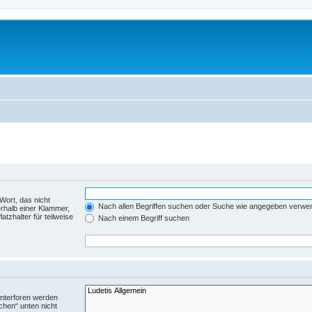
Wort, das nicht
Nach allen Begriffen suchen oder Suche wie angegeben verwe
rhalb einer Klammer,
tzhalter für teilweise
Nach einem Begriff suchen
Unterforen werden
chen“ unten nicht