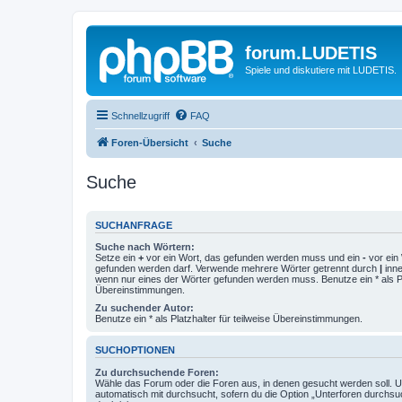
forum.LUDETIS
Spiele und diskutiere mit LUDETIS.
Schnellzugriff
FAQ
Foren-Übersicht
Suche
Suche
SUCHANFRAGE
Suche nach Wörtern:
Setze ein
+
vor ein Wort, das gefunden werden muss und ein
-
vor ein 
gefunden werden darf. Verwende mehrere Wörter getrennt durch
|
inne
wenn nur eines der Wörter gefunden werden muss. Benutze ein * als Pla
Übereinstimmungen.
Zu suchender Autor:
Benutze ein * als Platzhalter für teilweise Übereinstimmungen.
SUCHOPTIONEN
Zu durchsuchende Foren:
Wähle das Forum oder die Foren aus, in denen gesucht werden soll. 
automatisch mit durchsucht, sofern du die Option „Unterforen durchsu