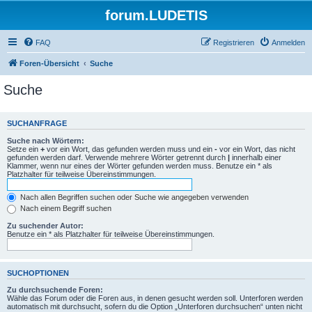
forum.LUDETIS
FAQ
Registrieren
Anmelden
Foren-Übersicht
Suche
Suche
SUCHANFRAGE
Suche nach Wörtern:
Setze ein
+
vor ein Wort, das gefunden werden muss und ein
-
vor ein Wort, das nicht
gefunden werden darf. Verwende mehrere Wörter getrennt durch
|
innerhalb einer
Klammer, wenn nur eines der Wörter gefunden werden muss. Benutze ein * als
Platzhalter für teilweise Übereinstimmungen.
Nach allen Begriffen suchen oder Suche wie angegeben verwenden
Nach einem Begriff suchen
Zu suchender Autor:
Benutze ein * als Platzhalter für teilweise Übereinstimmungen.
SUCHOPTIONEN
Zu durchsuchende Foren:
Wähle das Forum oder die Foren aus, in denen gesucht werden soll. Unterforen werden
automatisch mit durchsucht, sofern du die Option „Unterforen durchsuchen“ unten nicht