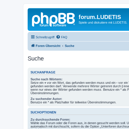
forum.LUDETIS
Spiele und diskutiere mit LUDETIS.
Schnellzugriff
FAQ
Foren-Übersicht
Suche
Suche
SUCHANFRAGE
Suche nach Wörtern:
Setze ein
+
vor ein Wort, das gefunden werden muss und ein
-
vor ein 
gefunden werden darf. Verwende mehrere Wörter getrennt durch
|
inne
wenn nur eines der Wörter gefunden werden muss. Benutze ein * als Pla
Übereinstimmungen.
Zu suchender Autor:
Benutze ein * als Platzhalter für teilweise Übereinstimmungen.
SUCHOPTIONEN
Zu durchsuchende Foren:
Wähle das Forum oder die Foren aus, in denen gesucht werden soll. 
automatisch mit durchsucht, sofern du die Option „Unterforen durchsu