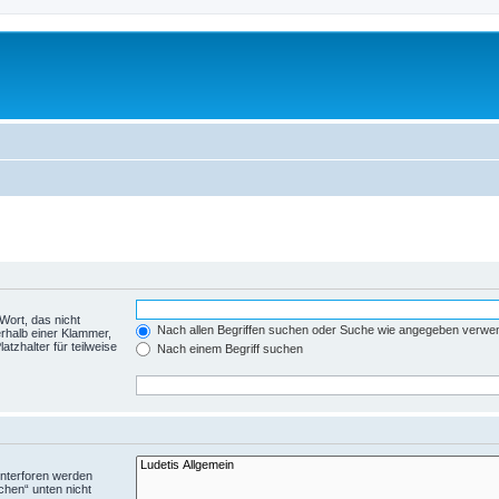
Wort, das nicht
Nach allen Begriffen suchen oder Suche wie angegeben verwe
rhalb einer Klammer,
tzhalter für teilweise
Nach einem Begriff suchen
Unterforen werden
chen“ unten nicht