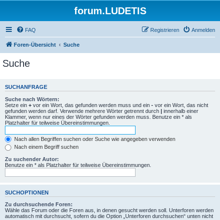
forum.LUDETIS
FAQ
Registrieren
Anmelden
Foren-Übersicht
Suche
Suche
SUCHANFRAGE
Suche nach Wörtern:
Setze ein
+
vor ein Wort, das gefunden werden muss und ein
-
vor ein Wort, das nicht
gefunden werden darf. Verwende mehrere Wörter getrennt durch
|
innerhalb einer
Klammer, wenn nur eines der Wörter gefunden werden muss. Benutze ein * als
Platzhalter für teilweise Übereinstimmungen.
Nach allen Begriffen suchen oder Suche wie angegeben verwenden
Nach einem Begriff suchen
Zu suchender Autor:
Benutze ein * als Platzhalter für teilweise Übereinstimmungen.
SUCHOPTIONEN
Zu durchsuchende Foren:
Wähle das Forum oder die Foren aus, in denen gesucht werden soll. Unterforen werden
automatisch mit durchsucht, sofern du die Option „Unterforen durchsuchen“ unten nicht