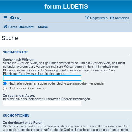
forum.LUDETIS
FAQ
Registrieren
Anmelden
Foren-Übersicht
Suche
Suche
SUCHANFRAGE
Suche nach Wörtern:
Setze ein
+
vor ein Wort, das gefunden werden muss und ein
-
vor ein Wort, das nicht
gefunden werden darf. Verwende mehrere Wörter getrennt durch
|
innerhalb einer
Klammer, wenn nur eines der Wörter gefunden werden muss. Benutze ein * als
Platzhalter für teilweise Übereinstimmungen.
Nach allen Begriffen suchen oder Suche wie angegeben verwenden
Nach einem Begriff suchen
Zu suchender Autor:
Benutze ein * als Platzhalter für teilweise Übereinstimmungen.
SUCHOPTIONEN
Zu durchsuchende Foren:
Wähle das Forum oder die Foren aus, in denen gesucht werden soll. Unterforen werden
automatisch mit durchsucht, sofern du die Option „Unterforen durchsuchen“ unten nicht