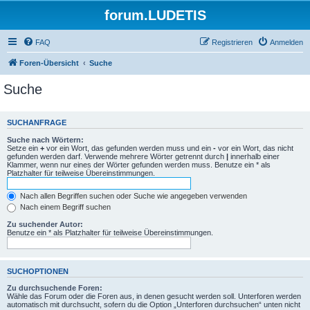
forum.LUDETIS
FAQ
Registrieren
Anmelden
Foren-Übersicht
Suche
Suche
SUCHANFRAGE
Suche nach Wörtern:
Setze ein
+
vor ein Wort, das gefunden werden muss und ein
-
vor ein Wort, das nicht
gefunden werden darf. Verwende mehrere Wörter getrennt durch
|
innerhalb einer
Klammer, wenn nur eines der Wörter gefunden werden muss. Benutze ein * als
Platzhalter für teilweise Übereinstimmungen.
Nach allen Begriffen suchen oder Suche wie angegeben verwenden
Nach einem Begriff suchen
Zu suchender Autor:
Benutze ein * als Platzhalter für teilweise Übereinstimmungen.
SUCHOPTIONEN
Zu durchsuchende Foren:
Wähle das Forum oder die Foren aus, in denen gesucht werden soll. Unterforen werden
automatisch mit durchsucht, sofern du die Option „Unterforen durchsuchen“ unten nicht