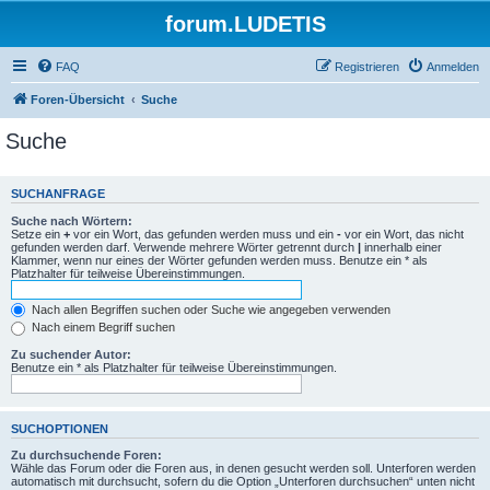
forum.LUDETIS
FAQ
Registrieren
Anmelden
Foren-Übersicht
Suche
Suche
SUCHANFRAGE
Suche nach Wörtern:
Setze ein
+
vor ein Wort, das gefunden werden muss und ein
-
vor ein Wort, das nicht
gefunden werden darf. Verwende mehrere Wörter getrennt durch
|
innerhalb einer
Klammer, wenn nur eines der Wörter gefunden werden muss. Benutze ein * als
Platzhalter für teilweise Übereinstimmungen.
Nach allen Begriffen suchen oder Suche wie angegeben verwenden
Nach einem Begriff suchen
Zu suchender Autor:
Benutze ein * als Platzhalter für teilweise Übereinstimmungen.
SUCHOPTIONEN
Zu durchsuchende Foren:
Wähle das Forum oder die Foren aus, in denen gesucht werden soll. Unterforen werden
automatisch mit durchsucht, sofern du die Option „Unterforen durchsuchen“ unten nicht