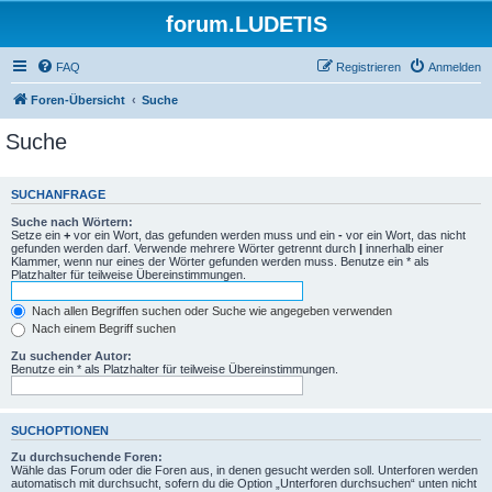
forum.LUDETIS
FAQ
Registrieren
Anmelden
Foren-Übersicht
Suche
Suche
SUCHANFRAGE
Suche nach Wörtern:
Setze ein
+
vor ein Wort, das gefunden werden muss und ein
-
vor ein Wort, das nicht
gefunden werden darf. Verwende mehrere Wörter getrennt durch
|
innerhalb einer
Klammer, wenn nur eines der Wörter gefunden werden muss. Benutze ein * als
Platzhalter für teilweise Übereinstimmungen.
Nach allen Begriffen suchen oder Suche wie angegeben verwenden
Nach einem Begriff suchen
Zu suchender Autor:
Benutze ein * als Platzhalter für teilweise Übereinstimmungen.
SUCHOPTIONEN
Zu durchsuchende Foren:
Wähle das Forum oder die Foren aus, in denen gesucht werden soll. Unterforen werden
automatisch mit durchsucht, sofern du die Option „Unterforen durchsuchen“ unten nicht